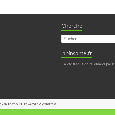
Cherche
lapinsante.fr
…a été traduit de l’allemand par le
s
von ThemeGrill. Powered by:
WordPress
.