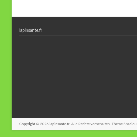
lapinsante.fr
Copyright © 2026
lapinsante.fr
. Alle Rechte vorbehalten. Theme
Spaciou