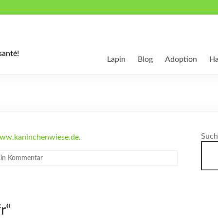
santé!
Lapin
Blog
Adoption
Ha
Such
ww.kaninchenwiese.de
.
Ein Kommentar
fr
“