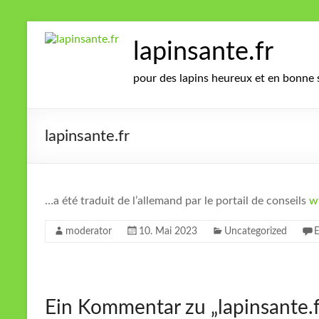
Zum
Inhalt
lapinsante.fr
springen
pour des lapins heureux et en bonne 
lapinsante.fr
…a été traduit de l’allemand par le portail de conseils
w
moderator
10. Mai 2023
Uncategorized
Ein Kommentar zu „
lapinsante.